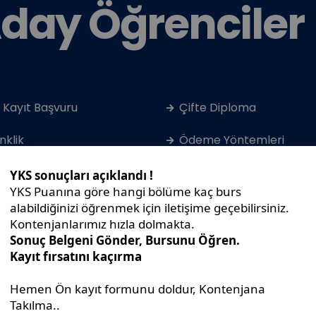
day Öğrenciler
 Kayıt Başvuru
Çifte Diploma
nklik
Ödeme Yöntemleri
renim Ücretleri
Kontenjanlar
rs İmkanları
Kayıt Kabul Şartları
sans Programları
Gerekli Belgeler
ksek Lisans ve Doktora
Tanıtım Kataloğu