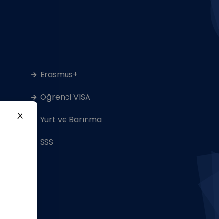
Erasmus+
Öğrenci VISA
Yurt ve Barınma
SSS