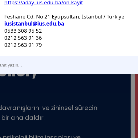
iler,
 davranışlarını ve zihinsel sürecini
bir ana daldır.
 psikoloji bilim insanları ve