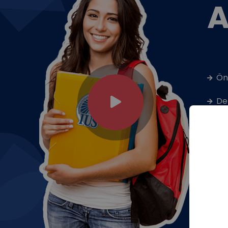
A
Ön
De
Öğ
Bu
Li
Yü