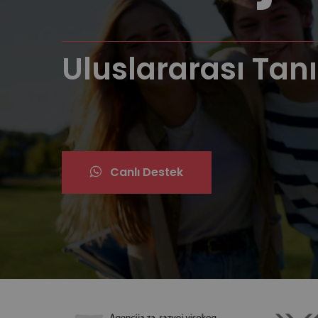
Uluslararası Tanı
Köklü Fakülte
Canlı Destek