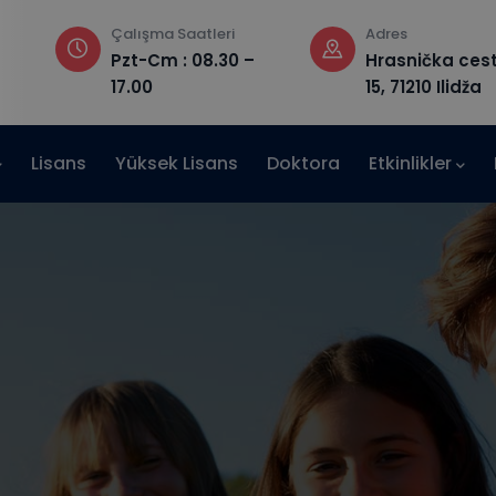
Adres
E-posta
Hrasnička cesta
admission@iu
15, 71210 Ilidža
Lisans
Yüksek Lisans
Doktora
Etkinlikler