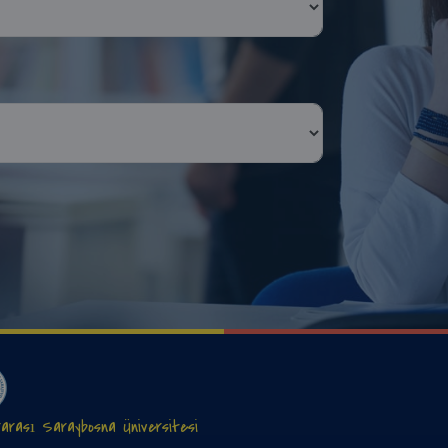
rarası Saraybosna Üniversitesi